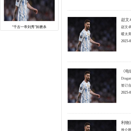
赵文
“千古一帝刘秀”卸磨杀
赵文
暖太美好
2025-0
《电
Dra
签订合
2025-0
利物
推介网