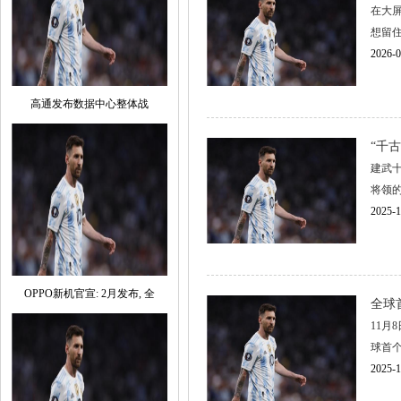
在大屏
想留住
2026-0
高通发布数据中心整体战
“千
建武
将领的
2025-1
OPPO新机官宣: 2月发布, 全
全球
11月
球首个
2025-1