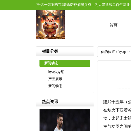
“千古一帝刘秀”卸磨杀驴杯酒释兵权，为大汉延续二百年基业
首页
栏目分类
你的位置：
ky.apk
新闻动态
ky.apk介绍
产品展示
新闻动态
热点资讯
建武十五年（
在烛火下泛着
动，比起宋太
主与功臣之间