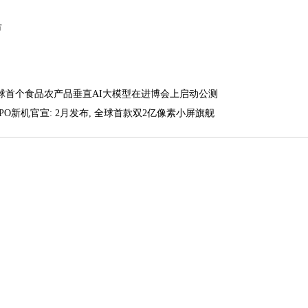
市
球首个食品农产品垂直AI大模型在进博会上启动公测
PPO新机官宣: 2月发布, 全球首款双2亿像素小屏旗舰